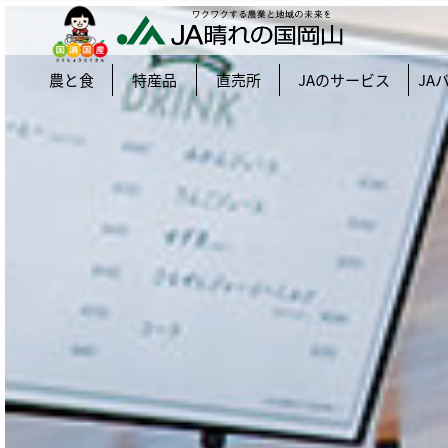
農と食
特産品
直売所
JAのサービス
JA