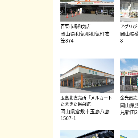
百菜市場和気店
アグリび
岡山県和気郡和気町衣
岡山県備
笠874
8
玉島北直売所「メルカート
金光直売
たまきた果菜館」
岡山県
岡山県倉敷市玉島八島
見新田2
1507-1