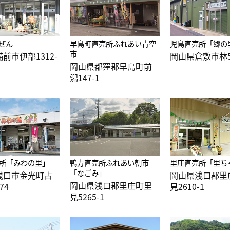
ぜん
早島町直売所ふれあい青空
児島直売所「郷の
市
前市伊部1312-
岡山県倉敷市林5
岡山県都窪郡早島町前
潟147-1
所「みわの里」
鴨方直売所ふれあい朝市
里庄直売所「里ち
「なごみ」
浅口市金光町占
岡山県浅口郡里
岡山県浅口郡里庄町里
74
見2610-1
見5265-1