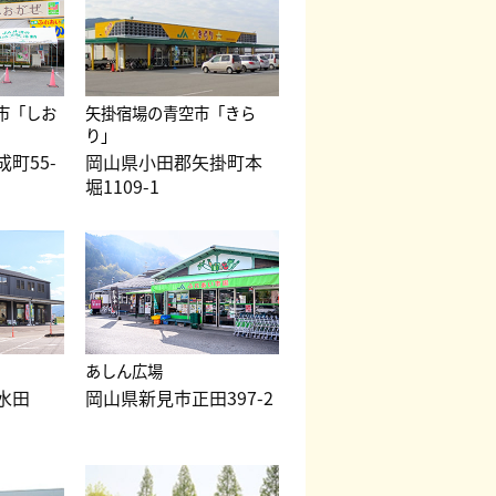
市「しお
矢掛宿場の青空市「きら
り」
町55-
岡山県小田郡矢掛町本
堀1109-1
あしん広場
水田
岡山県新見市正田397-2