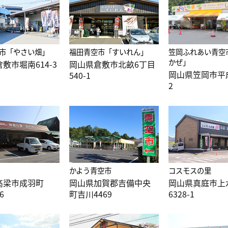
市「やさい畑」
福田青空市「すいれん」
笠岡ふれあい青空
かぜ」
敷市堀南614-3
岡山県倉敷市北畝6丁目
岡山県笠岡市平成
540-1
2
かよう青空市
コスモスの里
高梁市成羽町
岡山県加賀郡吉備中央
岡山県真庭市上
6
町吉川4469
6328-1