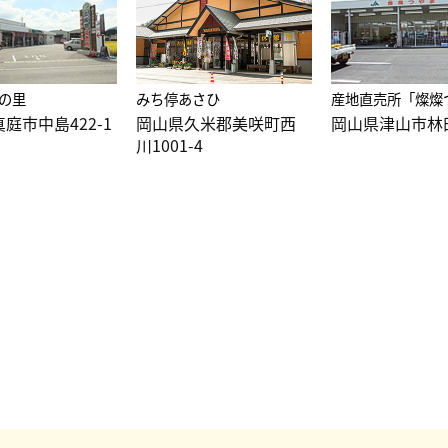
の里
みち停あさひ
産地直売所「燦燦
庭市中島422-1
岡山県久米郡美咲町西
岡山県津山市林田
川1001-4