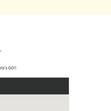
／
s GO!!