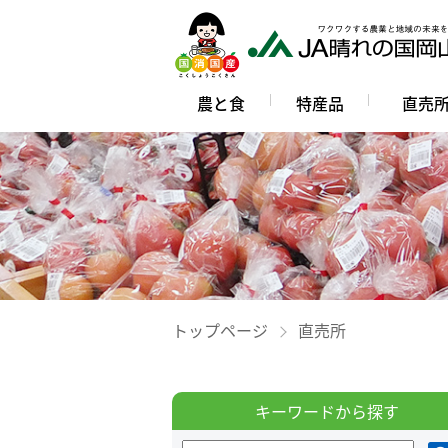
農と食
特産品
直売
トップページ
直売所
キーワードから探す