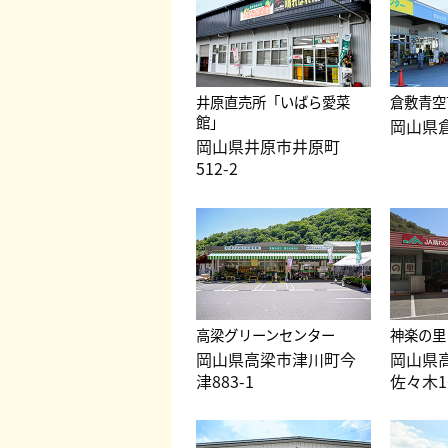
井原直売所「いばら愛菜
倉敷青空
館」
岡山県倉
岡山県井原市井原町
512-2
高梁グリーンセンター
神楽の里
岡山県高梁市津川町今
岡山県
津883-1
佐々木1