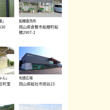
里」
船穂直売所
30
岡山県倉敷市船穂町船
穂2907-2
ゃん」
旬感広場
庄町里
岡山県総社市岡谷23