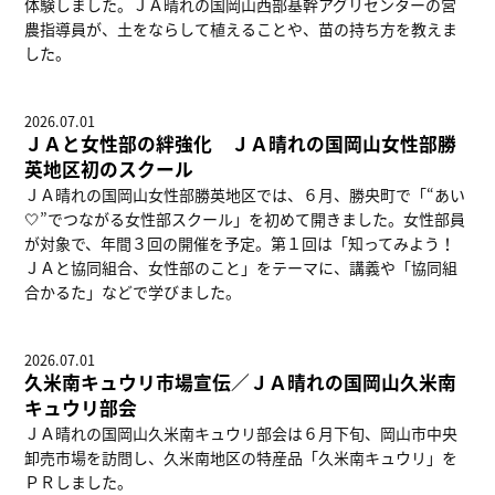
体験しました。ＪＡ晴れの国岡山西部基幹アグリセンターの営
農指導員が、土をならして植えることや、苗の持ち方を教えま
した。
2026.07.01
ＪＡと女性部の絆強化 ＪＡ晴れの国岡山女性部勝
英地区初のスクール
ＪＡ晴れの国岡山女性部勝英地区では、６月、勝央町で「“あい
🤍”でつながる女性部スクール」を初めて開きました。女性部員
が対象で、年間３回の開催を予定。第１回は「知ってみよう！
ＪＡと協同組合、女性部のこと」をテーマに、講義や「協同組
合かるた」などで学びました。
2026.07.01
久米南キュウリ市場宣伝／ＪＡ晴れの国岡山久米南
キュウリ部会
ＪＡ晴れの国岡山久米南キュウリ部会は６月下旬、岡山市中央
卸売市場を訪問し、久米南地区の特産品「久米南キュウリ」を
ＰＲしました。