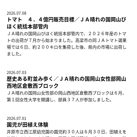
2026.07.08
トマト ４．４億円販売目標／ＪＡ晴れの国岡山び
ほく統括本部管内
ＪＡ晴れの国岡山びほく統括本部管内で、２０２６年産のトマ
トの出荷が７月から始まりました。高梁市の同ＪＡトマト選果
場では６日、約２００キロを集荷した後、県内の市場に出荷し
ました。
2026.07.03
歴史ある町並み歩く／ＪＡ晴れの国岡山女性部岡山
西地区倉敷西ブロック
ＪＡ晴れの国岡山女性部の岡山西地区倉敷西ブロックは６月、
第１回女性大学を開講し、部員３７人が参加しました。
2026.07.01
園児が田植え体験
井原市立西江原幼児園の園児約３０人は６月３０日、田植えを