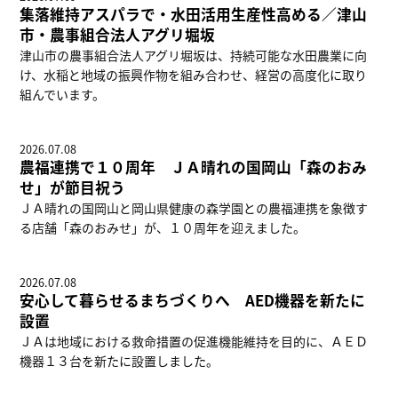
集落維持アスパラで・水田活用生産性高める／津山
市・農事組合法人アグリ堀坂
津山市の農事組合法人アグリ堀坂は、持続可能な水田農業に向
け、水稲と地域の振興作物を組み合わせ、経営の高度化に取り
組んでいます。
2026.07.08
農福連携で１０周年 ＪＡ晴れの国岡山「森のおみ
せ」が節目祝う
ＪＡ晴れの国岡山と岡山県健康の森学園との農福連携を象徴す
る店舗「森のおみせ」が、１０周年を迎えました。
2026.07.08
安心して暮らせるまちづくりへ AED機器を新たに
設置
ＪＡは地域における救命措置の促進機能維持を目的に、ＡＥＤ
機器１３台を新たに設置しました。