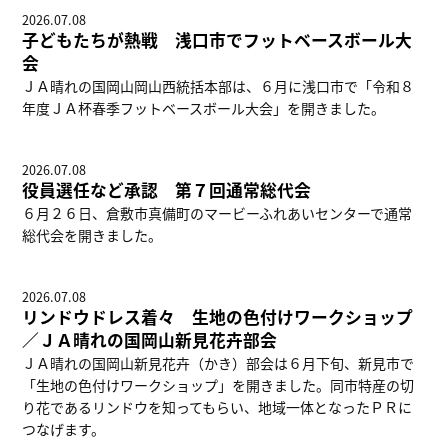
2026.07.08
子どもたちが熱戦 浅口市でフットベースボール大
会
ＪＡ晴れの国岡山岡山西統括本部は、６月に浅口市で「令和８
年度ＪＡ杯春季フットベースボール大会」を開きました。
2026.07.08
役員選任など承認 第７回通常総代会
６月２６日、倉敷市真備町のマービーふれあいセンターで通常
総代会を開きました。
2026.07.08
リンドウドレス着々 生地の色付けワークショップ
／ＪＡ晴れの国岡山新見花卉部会
ＪＡ晴れの国岡山新見花卉（かき）部会は６月下旬、新見市で
「生地の色付けワークショップ」を開きました。同市特産の切
り花であるリンドウを知ってもらい、地域一体となったＰＲに
つなげます。