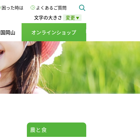
困った時は
よくあるご質問
文字の大きさ
変更
▼
の国岡山
オンラインショップ
農と食