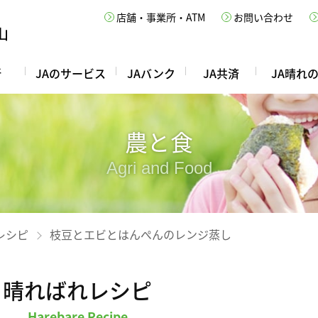
店舗・事業所・ATM
お問い合わせ
所
JAのサービス
JAバンク
JA共済
JA晴れ
農と食
Agri and Food
レシピ
枝豆とエビとはんぺんのレンジ蒸し
晴ればれレシピ
Harebare Recipe