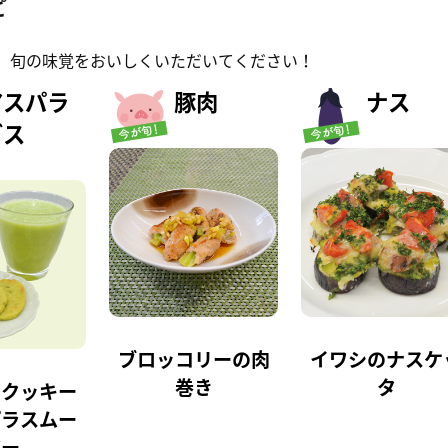
ピ
、旬の味覚をおいしくいただいてください！
アスパラ
豚肉
ナス
ガス
ブロッコリーの肉
イワシのナスケ
巻き
タ
ラクッキー
パラスムー
ジー