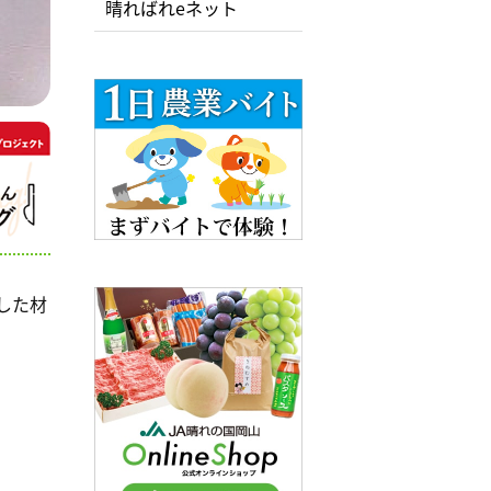
晴ればれeネット
した材