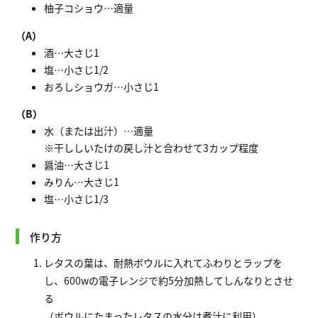
柚子コショウ…適量
（A）
酒…大さじ1
塩…小さじ1/2
おろしショウガ…小さじ1
（B）
水（または出汁）…適量
※干ししいたけの戻し汁と合わせて3カップ程度
醤油…大さじ1
みりん…大さじ1
塩…小さじ1/3
作り方
レタスの葉は、耐熱ボウルに入れてふわりとラップを
し、600wの電子レンジで約5分加熱してしんなりとさせ
る
（ボウルにたまったレタスの水分は煮汁に利用）。