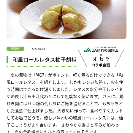
更新日
2020/07/01
和風ロールレタス柚子胡椒添え
夏の煮物は「時短」がポイント。軽く煮るだけでできる「和
風ロールレタス」を紹介します。 しかもレンジ加熱で、火を使
う時間はできるだけ短くしました。レタスの水分や干しシイタ
ケの戻し汁も出汁代わりにして無駄なく使います。 さらに、鶏
ひき肉にはパン粉の代わりにご飯を混ぜることで、もちもちと
した食感に仕上げました。 大きめに作って、食べやすくカット
してお箸でどうぞ。優しい味わいの和風ロールレタスには、柚
子こしょうがよく合います。 さわやかな香りと辛みが加わっ
て、夏の食欲増進にもひと役買ってくれそうです。