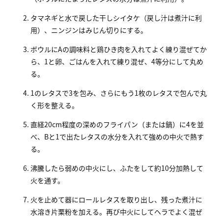
タマネギと水で戻した干しシイタケ（戻し汁は煮汁に利
用）、ニンジンはみじん切りにする。
ボウルにAの調味料と鶏ひき肉を入れてよく練り混ぜてか
ら、1と卵、ごはんを入れて練り混ぜ、4等分にして丸め
る。
1のレタスで3を包み、さらにもう1枚のレタスで包んで丸
く形を整える。
直経20cm程度の深めのフライパン（または鍋）に4を並
べ、Bと1で出たレタスの水分を入れて強めの中火で熱す
る。
沸騰したら弱めの中火にし、ふたをして約10分加熱して
火を通す。
火を止めて器にロールレタスを取り出し、残った煮汁に
水溶き片栗粉を加える。再び中火にしてヘラでよく混ぜ