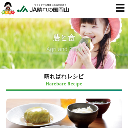
農と食
Agri and Food
晴ればれレシピ
Harebare Recipe