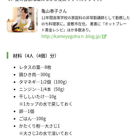
亀山泰子さん
12年間高等学校の家庭科の非常勤講師として勤務した
のち料理家に。倉敷市在住。 著書に『ホットプレー
ト黄金レシピ』ほか多数あり。
http://kameyogohaｎ.blog.jp/
材料（4人（4個）分）
レタスの葉…8枚
鶏ひき肉…300g
タマネギ…1/2個（100g）
ニンジン…1/4本（50g）
干ししいたけ…10g
※1カップの水で戻しておく
卵…1個
ごはん…100g
かたくり粉…大さじ1
※大さじ2の水で溶いておく