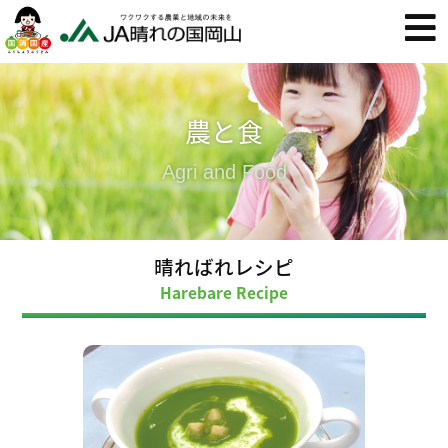
農と食
Agri and Food
晴ればれレシピ
Harebare Recipe