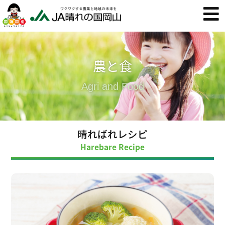
農と食
Agri and Food
晴ればれレシピ
Harebare Recipe