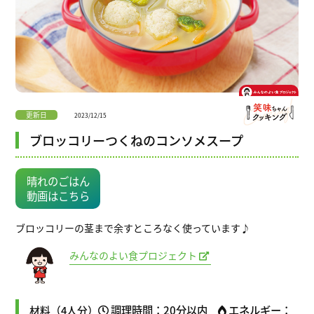
更新日
2023/12/15
ブロッコリーつくねのコンソメスープ
晴れのごはん
動画はこちら
ブロッコリーの茎まで余すところなく使っています♪
みんなのよい食プロジェクト
調理時間：20分以内
エネルギー：
材料（4人分）