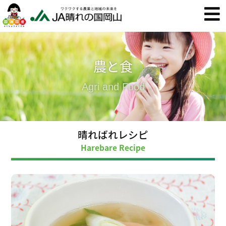
農と食
Agri and Food
晴ればれレシピ
Harebare Recipe