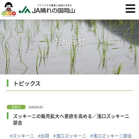
お知らせ
NEWS
トピックス
更新日
2026/05/15
ズッキーニの販売拡大へ意欲を高める／浅口ズッキーニ
部会
#ズッキーニ
#出荷
#浅口ズッキーニ
#浅口ズッキーニ部会