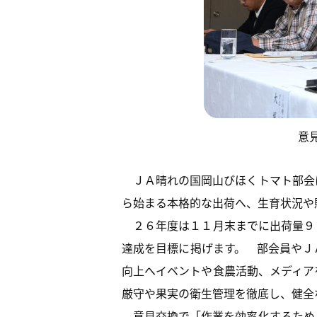
意
ＪＡ晴れの国岡山びほくトマト部会
ら始まる本格的な出荷へ、生育状況や
２６年度は１１月末までに出荷量９
達成を目標に掲げます。 部会員やＪ
向上へイベントや食農活動、メディア
厳守や果実の衛生管理を徹底し、健全
意見交換で「作業を効率化するため