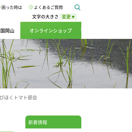
困った時は
よくあるご質問
文字の大きさ
変更
▼
の国岡山
オンラインショップ
山びほくトマト部会
新着情報