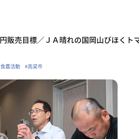
億円販売目標／ＪＡ晴れの国岡山びほくト
#食農活動
#高梁市