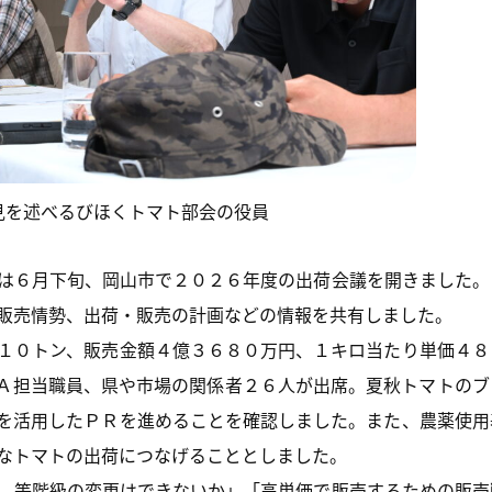
見を述べるびほくトマト部会の役員
は６月下旬、岡山市で２０２６年度の出荷会議を開きました。
販売情勢、出荷・販売の計画などの情報を共有しました。
１０トン、販売金額４億３６８０万円、１キロ当たり単価４８
Ａ担当職員、県や市場の関係者２６人が出席。夏秋トマトのブ
を活用したＰＲを進めることを確認しました。また、農薬使用
なトマトの出荷につなげることとしました。
、等階級の変更はできないか」「高単価で販売するための販売