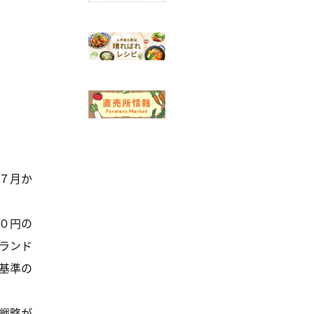
７月か
０円の
ランド
基準の
戦略が