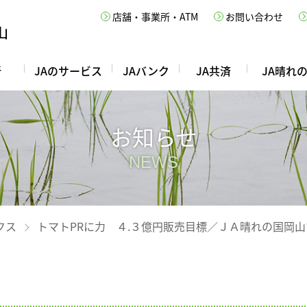
店舗・事業所・ATM
お問い合わせ
所
JAのサービス
JAバンク
JA共済
JA晴れ
お知らせ
NEWS
クス
トマトPRに力 ４.３億円販売目標／ＪＡ晴れの国岡