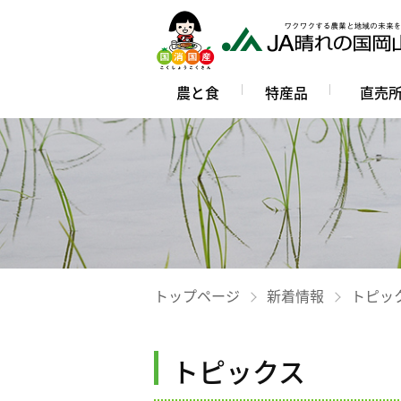
農と食
特産品
直売
トップページ
新着情報
トピッ
トピックス