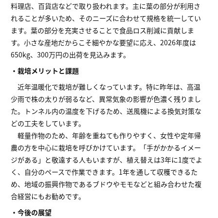
料理店、百貨店などで取り扱われます。主に葉の部分が利用さ
れることが多いため、そのニーズに合わせて規格を統一してい
ます。葉の部分を充実させることで食品ロス削減に貢献しま
す。小さな産地だからこそ細やかな要望に応え、2026年度は
650kg、300万円の出荷を見込みます。
・栽培メリットと課題
近年温暖化で栽培が難しくなっています。特に昨年は、高温
少雨で株の太りが弱るなど、異常気象の影響が色濃く残りまし
た。トンネル内の温度を下げるため、送風機による換気対策な
どの工夫をしています。
軽量作物のため、年齢を重ねても作りやすく、女性や定年帰
農の方を中心に栽培を呼びかけています。「手がかかるイメー
ジがある」と敬遠する人もいますが、植え替えは3年に1度でよ
く、自分のペースで作業できます。1年を通して収穫できるた
め、地域の振興作物であるブドウやモモなどと組み合わせた複
合経営にもお勧めです。
・今後の展望