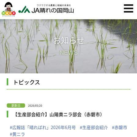
お知らせ
NEWS
トピックス
更新日
2026/05/20
【生産部会紹介】山陽黄ニラ部会（赤磐市）
#広報誌「晴ればれ」2026年6月号
#生産部会紹介
#赤磐市
#黄ニラ