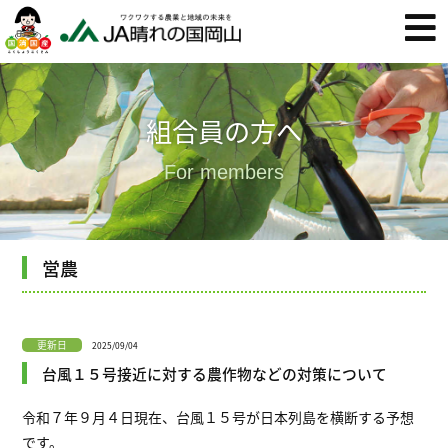
組合員の方へ
For members
営農
更新日
2025/09/04
台風１５号接近に対する農作物などの対策について
令和７年９月４日現在、台風１５号が日本列島を横断する予想
です。