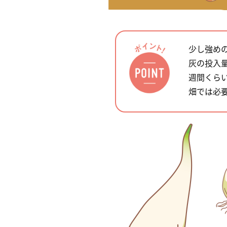
少し強め
灰の投入
週間くら
畑では必