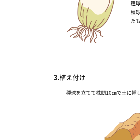
種
種
た
3.植え付け
種球を立てて株間10㎝で土に挿