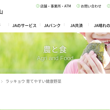
店舗・事業所・ATM
お問い合わせ
所
JAのサービス
JAバンク
JA共済
JA晴れ
農と食
Agri and Food
ラッキョウ 育てやすい健康野菜