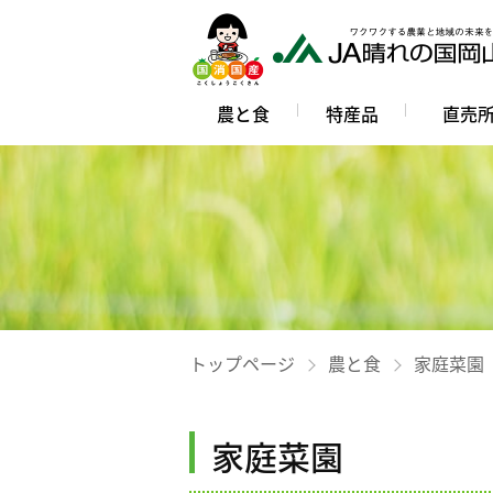
農と食
特産品
直売
トップページ
農と食
家庭菜園
家庭菜園