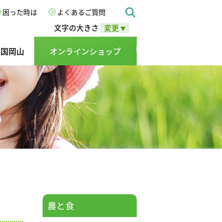
困った時は
よくあるご質問
文字の大きさ
変更
▼
の国岡山
オンラインショップ
農と食