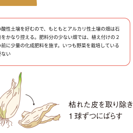
の酸性土壌を好むので、もともとアルカリ性土壌の畑は石
量をかなり控える。肥料分の少ない畑では、植え付けの２
い前に少量の化成肥料を施す。いつも野菜を栽培している
要ない