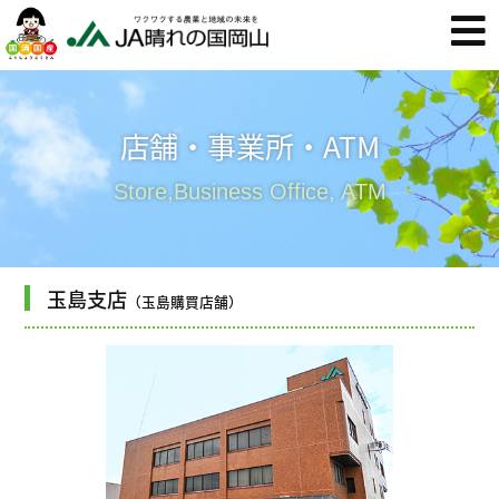
店舗・事業所・ATM
Store,Business Office, ATM
玉島支店
（玉島購買店舗）