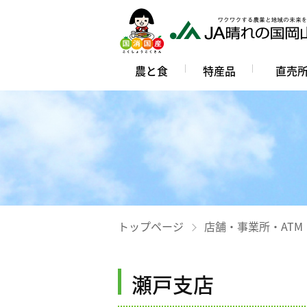
農と食
特産品
直売
トップページ
店舗・事業所・ATM
瀬戸支店