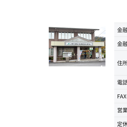
金
金
住
電
FA
営
定