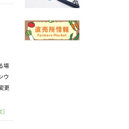
る場
ンウ
変更
て］