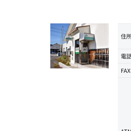
住
電
FA