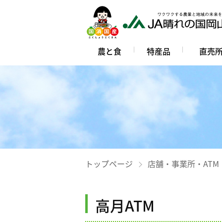
農と食
特産品
直売
トップページ
店舗・事業所・ATM
高月ATM