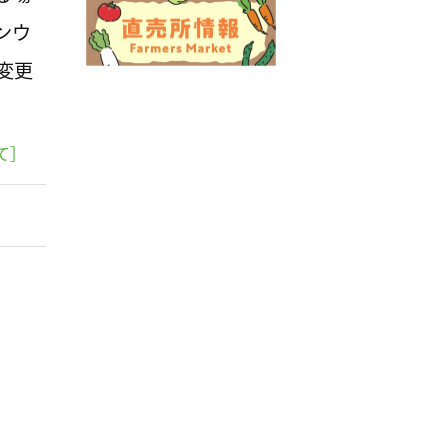
ンウ
変更
て］