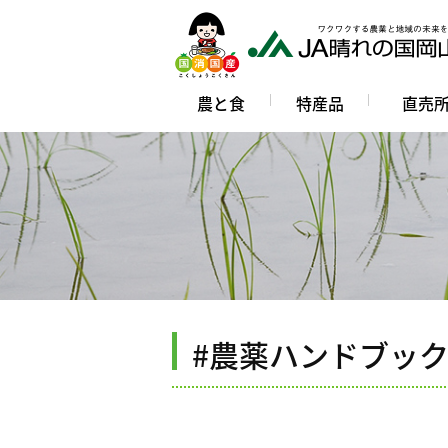
農と食
特産品
直売
#農薬ハンドブッ