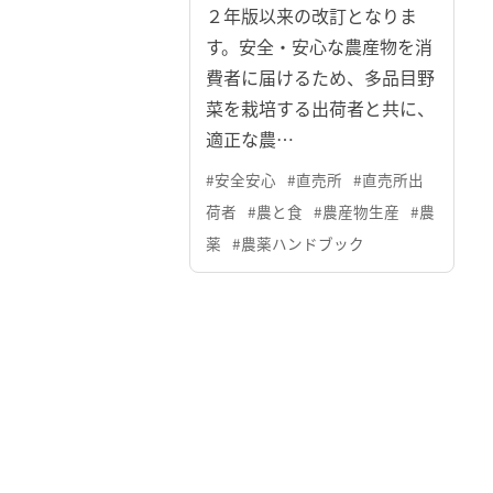
２年版以来の改訂となりま
す。安全・安心な農産物を消
費者に届けるため、多品目野
菜を栽培する出荷者と共に、
適正な農…
#安全安心
#直売所
#直売所出
荷者
#農と食
#農産物生産
#農
薬
#農薬ハンドブック