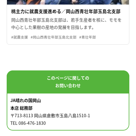
桃主力に就農支援進める／岡山西青壮年部玉島北支部
岡山西青壮年部玉島北支部は、若手生産者を核に、モモを
中心とした果樹の産地の発展を目指します。
#就農支援
#岡山西青壮年部玉島北支部
#青壮年部
このページに関しての
お問い合わせ
JA晴れの国岡山
本店 総務部
〒713-8113 岡山県倉敷市玉島八島1510-1
TEL 086-476-1830