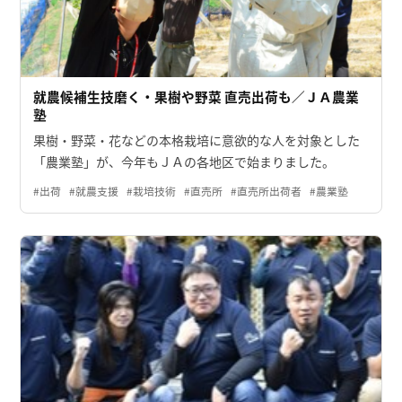
就農候補生技磨く・果樹や野菜 直売出荷も／ＪＡ農業
塾
果樹・野菜・花などの本格栽培に意欲的な人を対象とした
「農業塾」が、今年もＪＡの各地区で始まりました。
#出荷
#就農支援
#栽培技術
#直売所
#直売所出荷者
#農業塾