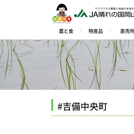
農と食
特産品
直売
#吉備中央町