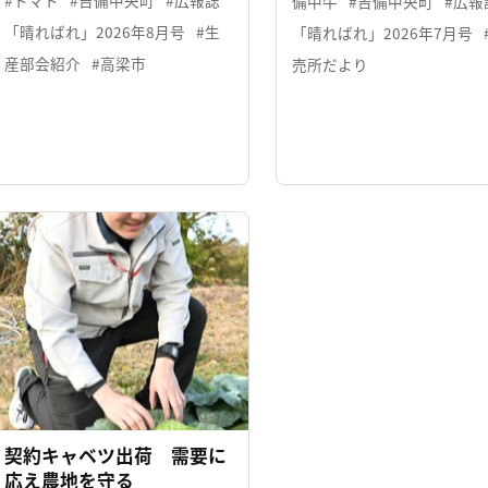
#トマト
#吉備中央町
#広報誌
備中牛
#吉備中央町
#広報
「晴ればれ」2026年8月号
#生
「晴ればれ」2026年7月号
産部会紹介
#高梁市
売所だより
契約キャベツ出荷 需要に
応え農地を守る