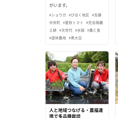
がいます。
#ショウガ
#びほく地区
#吉備
中央町
#夏秋トマト
#完全隔離
土耕
#次世代
#水稲
#農と食
#遊休農地
#黒大豆
人と地域つなげる・農福連
携で多品種栽培