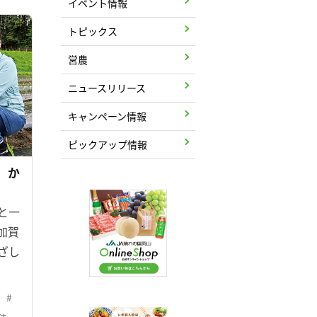
イベント情報
トピックス
営農
ニュースリリース
キャンペーン情報
ピックアップ情報
4】か
と一
加賀
ざし
。
#