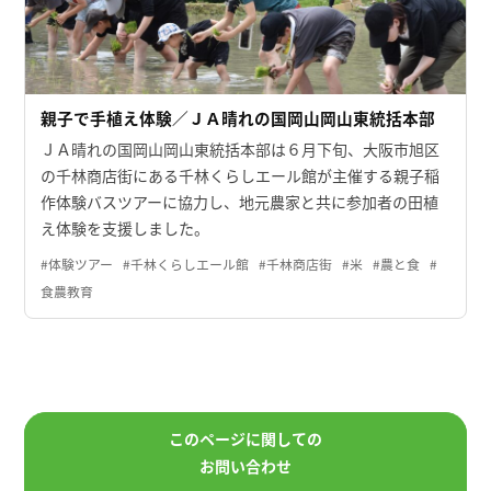
親子で手植え体験／ＪＡ晴れの国岡山岡山東統括本部
ＪＡ晴れの国岡山岡山東統括本部は６月下旬、大阪市旭区
の千林商店街にある千林くらしエール館が主催する親子稲
作体験バスツアーに協力し、地元農家と共に参加者の田植
え体験を支援しました。
#体験ツアー
#千林くらしエール館
#千林商店街
#米
#農と食
#
食農教育
このページに関しての
お問い合わせ