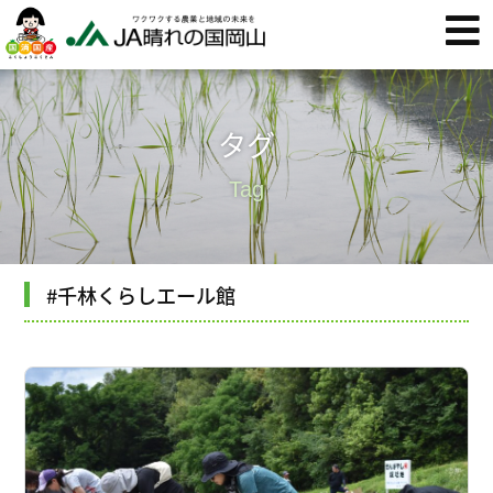
タグ
Tag
#千林くらしエール館