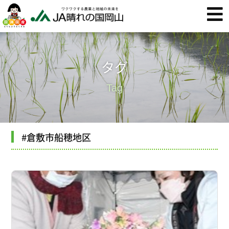
タグ
Tag
#倉敷市船穂地区