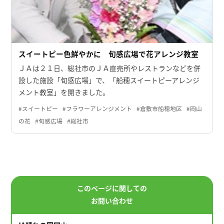
スイートピー色鮮やかに 旬感広場で花アレンジ教室
ＪＡは２１日、総社市のＪＡ直売所やレストランなどを併
設した施設「旬感広場」で、「船穂スイートピーアレンジ
メント教室」を開きました。
#スイートピー
#フラワーアレンジメント
#倉敷市船穂地区
#岡山
の花
#旬感広場
#総社市
このページに関しての
お問い合わせ