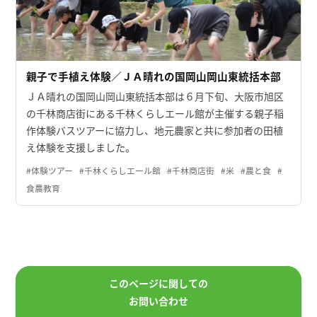
親子で手植え体験／ＪＡ晴れの国岡山岡山東統括本部
ＪＡ晴れの国岡山岡山東統括本部は６月下旬、大阪市旭区
の千林商店街にある千林くらしエール館が主催する親子稲
作体験バスツアーに協力し、地元農家と共に参加者の田植
え体験を支援しました。
#体験ツアー
#千林くらしエール館
#千林商店街
#米
#農と食
#
食農教育
このページに関しての
お問い合わせ