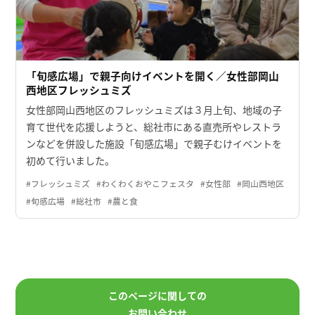
「旬感広場」で親子向けイベントを開く／女性部岡山
西地区フレッシュミズ
女性部岡山西地区のフレッシュミズは３月上旬、地域の子
育て世代を応援しようと、総社市にある直売所やレストラ
ンなどを併設した施設「旬感広場」で親子むけイベントを
初めて行いました。
#フレッシュミズ
#わくわくおやこフェスタ
#女性部
#岡山西地区
#旬感広場
#総社市
#農と食
このページに関しての
お問い合わせ