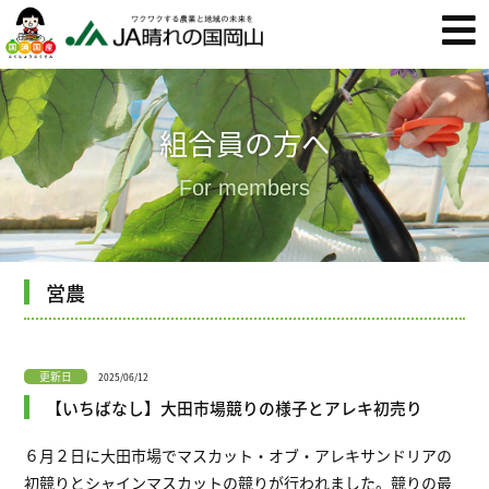
組合員の方へ
For members
営農
更新日
2025/06/12
【いちばなし】大田市場競りの様子とアレキ初売り
６月２日に大田市場でマスカット・オブ・アレキサンドリアの
初競りとシャインマスカットの競りが行われました。競りの最