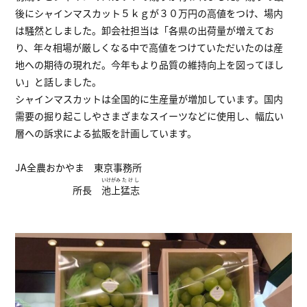
後にシャインマスカット５ｋｇが３０万円の高値をつけ、場内
は騒然としました。卸会社担当は「各県の出荷量が増えてお
り、年々相場が厳しくなる中で高値をつけていただいたのは産
地への期待の現れだ。今年もより品質の維持向上を図ってほし
い」と話しました。
シャインマスカットは全国的に生産量が増加しています。国内
需要の掘り起こしやさまざまなスイーツなどに使用し、幅広い
層への訴求による拡販を計画しています。
JA全農おかやま 東京事務所
いけがみ
たけし
所長
池上
猛志