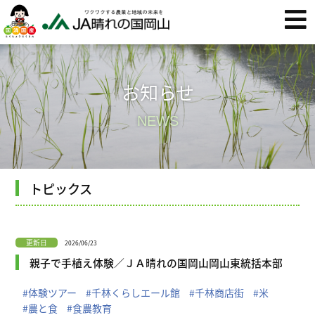
お知らせ
NEWS
トピックス
更新日
2026/06/23
親子で手植え体験／ＪＡ晴れの国岡山岡山東統括本部
#体験ツアー
#千林くらしエール館
#千林商店街
#米
#農と食
#食農教育