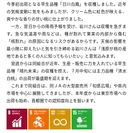
今季初出荷となる早生品種「日川白鳳」を収穫しました。近年
の気候変動に気をもみましたが、クリーム色に紅色が映える、
爽やかな香りの甘い桃に仕上がりました。
一方、翌日からの降雨予報を受け、岩川さんは収穫を急ぎま
す。急な気温差や雨などは、種が割れて果実の内部から傷む
「核割れ」の原因になるリスクがあるからです。天候の影響を
最小限に抑えたいと気を引き締める岩川さんは「浅原が桃の産
地であると多くの人に知ってもらいたい」と意気込みます。
翌週からは同組合が近年、生産・販売に力を入れている早生
品種「晴れ未来」の収穫を控え、７月中旬には主力品種「清水
白桃」の出荷が最盛期を迎えます。
これまで同組合は、同ＪＡの大型直売所「旬感広場」や県内
市場を中心に展開してきましたが、本年度からは東京市場への
出荷も始め、首都圏での認知度向上を狙います。