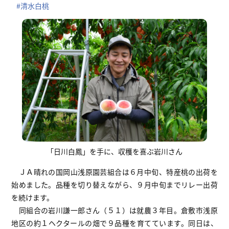
#清水白桃
「日川白鳳」を手に、収穫を喜ぶ岩川さん
ＪＡ晴れの国岡山浅原園芸組合は６月中旬、特産桃の出荷を
始めました。品種を切り替えながら、９月中旬までリレー出荷
を続けます。
同組合の岩川謙一郎さん（５１）は就農３年目。倉敷市浅原
地区の約１ヘクタールの畑で９品種を育てています。同日は、