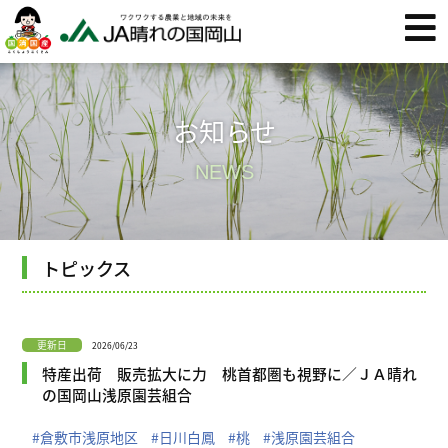
お知らせ
NEWS
トピックス
更新日
2026/06/23
特産出荷 販売拡大に力 桃首都圏も視野に／ＪＡ晴れ
の国岡山浅原園芸組合
#倉敷市浅原地区
#日川白鳳
#桃
#浅原園芸組合