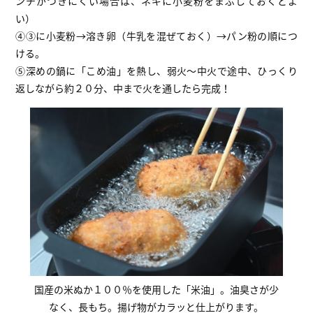
ンチがつきにくい場合は、ネギに小麦粉をまぶしておくとよ
い）
④③に小麦粉→溶き卵（牛乳を混ぜておく）→パン粉の順につ
ける。
⑤深めの鍋に「こめ油」を熱し、弱火～中火で途中、ひっくり
返しながら約２０分、中まで火を通したら完成！
国産の米ぬか１００％を使用した「米油」。油臭さが少
なく、長もち。揚げ物がカラッと仕上がります。