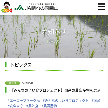
お知らせ
NEWS
トピックス
更新日
2026/06/19
【みんなのよい食プロジェクト】国産の農畜産物を選ぶ
#エーコープマーク品
#みんなのよい食プロジェクト
#国産
#安全安心
#農と食
#農畜産物