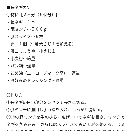
■長ネギカツ
〇材料【２人分（６個分）】
・長ネギ…１本
・豚ミンチ…５００ｇ
・豚スライス…６枚
・卵…１個（牛乳大さじ１を加える）
・濃口しょうゆ…小さじ１
・小麦粉…適量
・パン粉…適量
・こめ油（エーコープマーク品）…適量
・お好みのドレッシング…適量
〇作り方
①長ネギの白い部分を５センチ長さに切る。
②豚ミンチに濃口しょうゆを入れ、しっかり混ぜる。
③②の豚ミンチを手のひらに広げ、①のネギを置き、ミンチで
ネギを包み込み、さらに豚スライスで巻いて形を整える。（ミ