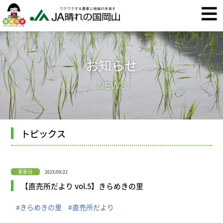
お知らせ
NEWS
トピックス
更新日
2025/09/22
【直売所だより vol.5】きらめきの里
#きらめきの里
#直売所だより