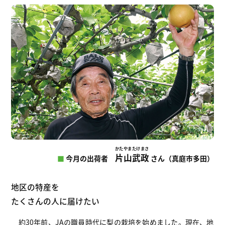
かたやま
たけまさ
片山
武政
■
今月の出荷者
さん（真庭市多田）
地区の特産を
たくさんの人に届けたい
約30年前、JAの職員時代に梨の栽培を始めました。現在、地