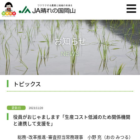
お知らせ
NEWS
トピックス
更新日
2023/11/20
役員がおじゃまします「生産コスト低減のため関係機関
と連携して支援を」
総務･改革推進･審査担当常務理事 小野 充（おの みつる）